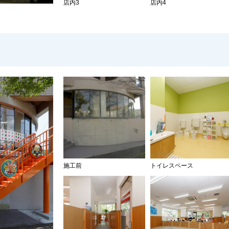
店内3
店内4
施工前
トイレスペース