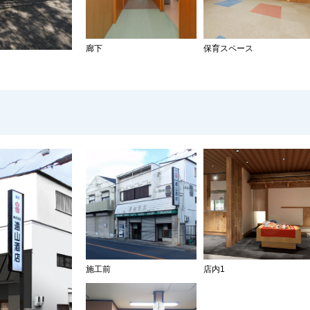
廊下
保育スペース
施工前
店内1